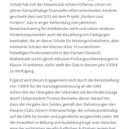
Schule hat sich der Kiwanisclub Achern-Ortenau schon vor
Jahren fürnachhaltige finanzielle Hilfen entschieden. Konkret
geschieht dies seit 2012 mit dem Projekt „Fördern und
Fordern“, das in enger Verbindung zum jährlichen
Bewerbertraining für Achtklässler steht und neben anderen
Förderkomponenten auch die Bezahlung von Pädagogen
beinhaltet, die an dieser Schule für leistungsschwächere, aber
motivierte Schüler der Klassen 8 bis 10 zusätzlichen
freiwilligen Förderunterricht in den Fächern Deutsch,
Mathematik und Englisch inklusive Prüfungsvorbereitungen in
Klasse 10 anbieten, dafür stellt der Club in diesem Jahr 3.500 €
zu Verfügung.
Ergänzt wird dieses Engagement noch durch die Bereitstellung
von 1.600 € für die Ganztagesbetreuung an der GMS
Achern.Bei der Übergabe der Urkunden mit der Förderzusage
durch Clubpräsident Thomas Beckwies dieser darauf hin,
dass die Vergabe des Geldes gemäß den Zielsetzungen des
Kiwanis-Clubs Achern-Ortenauerfolge, die schwerpunktmäßig
auf die Hilfe für Kinder und Jugendliche ausgerichtet seien. Mit
der Investition in Bildung und Ausbildung trage man dazu bei,
eine der wichtigsten gesellschaftlichen Aufgaben gegenüber