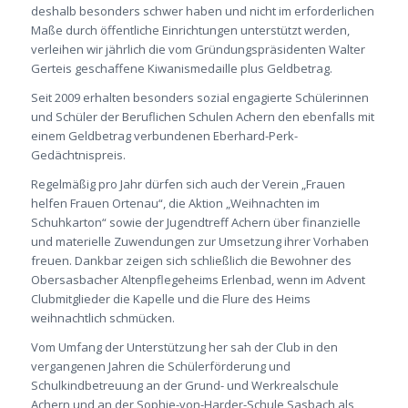
deshalb besonders schwer haben und nicht im erforderlichen
Maße durch öffentliche Einrichtungen unterstützt werden,
verleihen wir jährlich die vom Gründungspräsidenten Walter
Gerteis geschaffene Kiwanismedaille plus Geldbetrag.
Seit 2009 erhalten besonders sozial engagierte Schülerinnen
und Schüler der Beruflichen Schulen Achern den ebenfalls mit
einem Geldbetrag verbundenen Eberhard-Perk-
Gedächtnispreis.
Regelmäßig pro Jahr dürfen sich auch der Verein „Frauen
helfen Frauen Ortenau“, die Aktion „Weihnachten im
Schuhkarton“ sowie der Jugendtreff Achern über finanzielle
und materielle Zuwendungen zur Umsetzung ihrer Vorhaben
freuen. Dankbar zeigen sich schließlich die Bewohner des
Obersasbacher Altenpflegeheims Erlenbad, wenn im Advent
Clubmitglieder die Kapelle und die Flure des Heims
weihnachtlich schmücken.
Vom Umfang der Unterstützung her sah der Club in den
vergangenen Jahren die Schülerförderung und
Schulkindbetreuung an der Grund- und Werkrealschule
Achern und an der Sophie-von-Harder-Schule Sasbach als