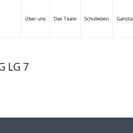
Über uns
Das Team
Schulleben
Ganzta
 LG 7