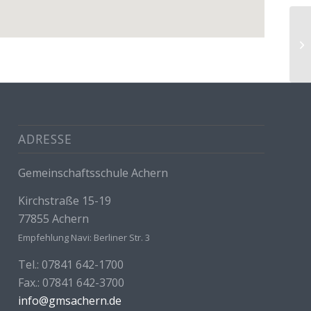
Se
ADRESSE
Gemeinschaftsschule Achern
Kirchstraße 15-19
77855 Achern
Empfehlung Navi: Berliner Str. 3
Tel.: 07841 642-1700
Fax.: 07841 642-3700
info@gmsachern.de