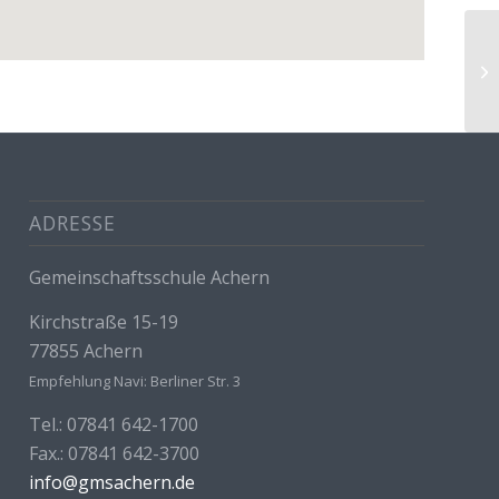
Go
ADRESSE
Gemeinschaftsschule Achern
Kirchstraße 15-19
77855 Achern
Empfehlung Navi: Berliner Str. 3
Tel.: 07841 642-1700
Fax.: 07841 642-3700
info@gmsachern.de